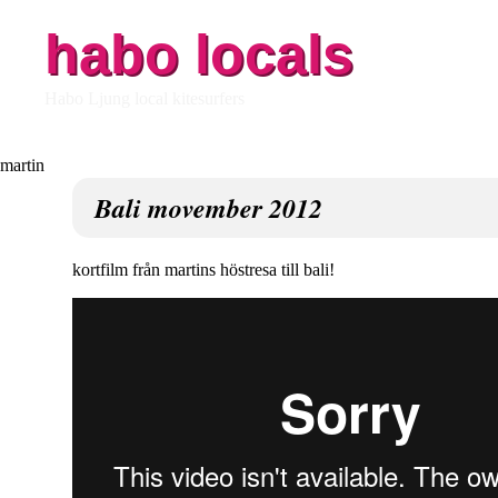
habo locals
Habo Ljung local kitesurfers
Bali movember 2012
kortfilm från martins höstresa till bali!