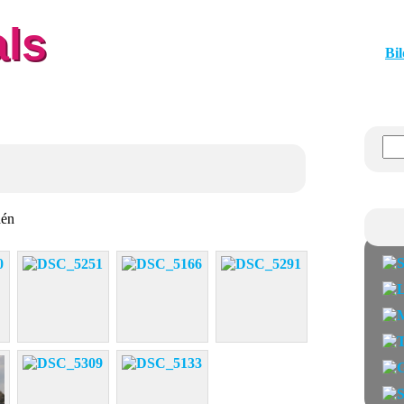
als
Bil
dén