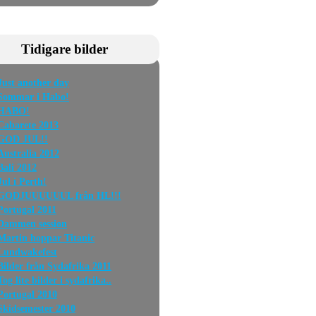
Tidigare bilder
Just another day
Sommar i Habo!
HABO!
Cabarete 2013
GOD JUL!!
Australia 2012
Bali 2012
Jul i Perth!
GODJUUUUUUL från HL!!!
Portugal 2011
Dammen session
Martin hoppar Titanic
Lundwakefest
Bilder från Sydafrika 2011
Tog lite bilder i sydafrika..
Portugal 2010
Skidsemester 2010