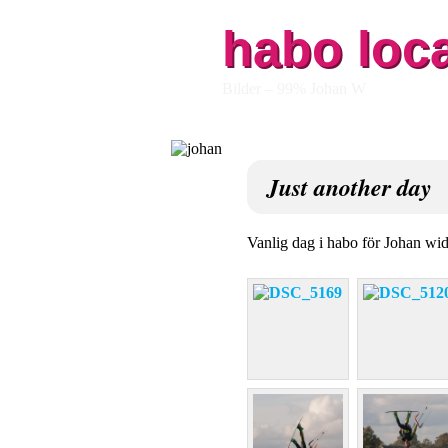
habo loc
Bilder – 99% Johan W
Just another day
Vanlig dag i habo för Johan wi