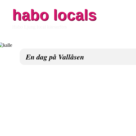
habo locals
Habo Ljung local kitesurfers
En dag på Vallåsen